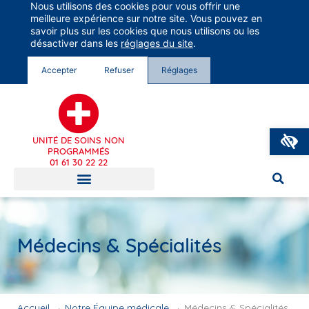
Nous utilisons des cookies pour vous offrir une
Groupe Vivalto Santé
meilleure expérience sur notre site. Vous pouvez en
Entre nous, la vie
savoir plus sur les cookies que nous utilisons ou les
désactiver dans les
réglages du site
.
Accepter
Refuser
Réglages
O
UNITÉ DE SOINS NON
PROGRAMMÉS
01 61 30 22 22
Médecins & Spécialités
Accueil
→
Notre Équipe médicale
→
Médecins & Spécialités