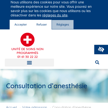
Nous utilisons des cookies pour vous offrir une
Groupe Vivalto Santé
meilleure expérience sur notre site. Vous pouvez en
Entre nous, la vie
savoir plus sur les cookies que nous utilisons ou les
désactiver dans les
réglages du site
.
Accepter
Refuser
Réglages
O
UNITÉ DE SOINS NON
PROGRAMMÉS
01 61 30 22 22
Consultation d’anesthésie
Accueil
→
Votre admission
→
Consultation d’anesthésie