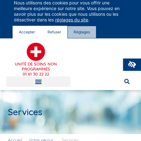
Nous utilisons des cookies pour vous offrir une
Groupe Vivalto Santé
meilleure expérience sur notre site. Vous pouvez en
Entre nous, la vie
savoir plus sur les cookies que nous utilisons ou les
désactiver dans les
réglages du site
.
Accepter
Refuser
Réglages
O
UNITÉ DE SOINS NON
PROGRAMMÉS
01 61 30 22 22
Services
Accueil
→
Votre séjour
→
Services