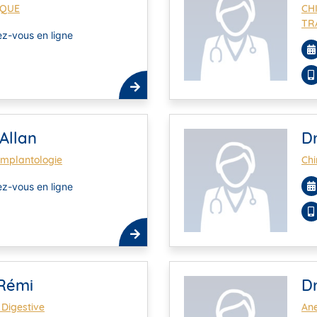
IQUE
CH
TR
z-vous en ligne
Allan
D
 implantologie
Chi
z-vous en ligne
Rémi
D
 Digestive
Ane