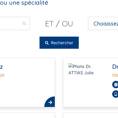
ou une spécialité
ET / OU
Rechercher
z
Dr
gie
Né