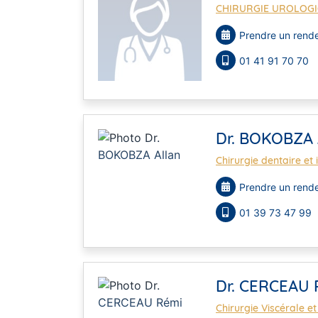
CHIRURGIE UROLOG
Prendre un rende
01 41 91 70 70
Dr. BOKOBZA 
Chirurgie dentaire et
Prendre un rende
01 39 73 47 99
Dr. CERCEAU 
Chirurgie Viscérale et