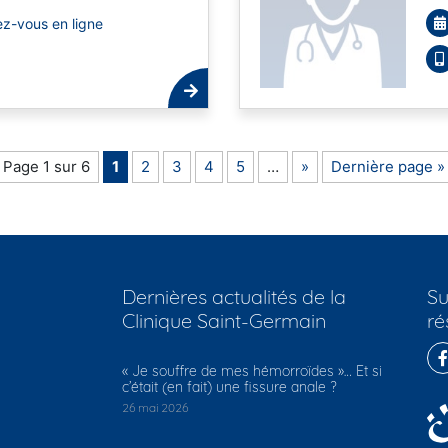
z-vous en ligne
Page 1 sur 6
1
2
3
4
5
…
»
Dernière page »
Dernières actualités de la
Su
Clinique Saint-Germain
ré
​« Je souffre de mes hémorroïdes »… Et si
c’était (en fait) une fissure anale ?
26 mai 2026