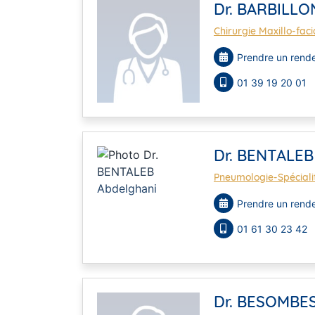
Dr. BARBILLO
Chirurgie Maxillo-fac
Prendre un rende
01 39 19 20 01
Dr. BENTALEB
Pneumologie-Spéciali
Prendre un rende
01 61 30 23 42
Dr. BESOMBE