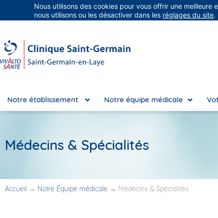
Nous utilisons des cookies pour vous offrir une meilleure 
Groupe Vivalto Santé
Entre nous, la vie
nous utilisons ou les désactiver dans les
réglages du site
.
Notre établissement
Notre équipe médicale
Vot
Médecins & Spécialités
Accueil
→
Notre Équipe médicale
→
Médecins & Spécialités