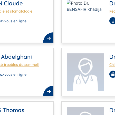
N Claude
D
iale et stomatologie
Péd
z-vous en ligne
 Abdelghani
D
té troubles du sommeil
Chi
z-vous en ligne
S Thomas
Dr