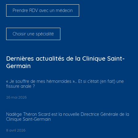
Prendre RDV avec un médecin
Choisir une spécialité
Dernières actualités de la Clinique Saint-
Germain
​« Je souffre de mes hémorroïdes »… Et si c’était (en fait) une
fissure anale ?
26 mai 2026
Nadège Théron Sicard est la nouvelle Directrice Générale de la
Clinique Saint-Germain
8 avril 2026