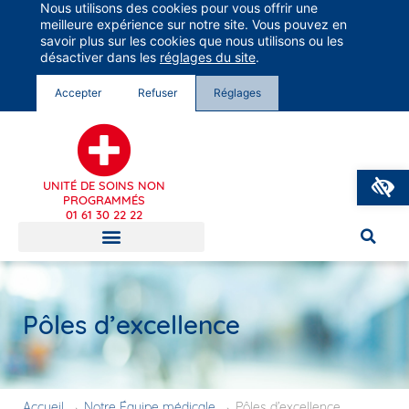
Nous utilisons des cookies pour vous offrir une
Groupe Vivalto Santé
meilleure expérience sur notre site. Vous pouvez en
Entre nous, la vie
savoir plus sur les cookies que nous utilisons ou les
désactiver dans les
réglages du site
.
Accepter
Refuser
Réglages
O
UNITÉ DE SOINS NON
PROGRAMMÉS
01 61 30 22 22
Pôles d’excellence
Accueil
→
Notre Équipe médicale
→
Pôles d’excellence