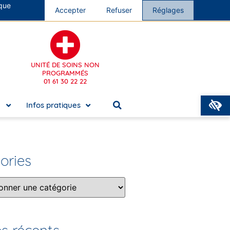
 que
s cliniques
Accepter
Nous rejoindre
Refuser
Réglages
UNITÉ DE SOINS NON
PROGRAMMÉS
01 61 30 22 22
O
e
Infos pratiques
ories