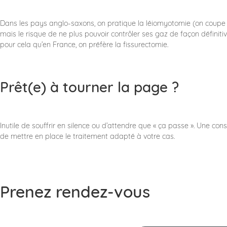
Dans les pays anglo-saxons, on pratique la léiomyotomie (on coupe un
mais le risque de ne plus pouvoir contrôler ses gaz de façon définiti
pour cela qu’en France, on préfère la fissurectomie.
​Prêt(e) à tourner la page ?
Inutile de souffrir en silence ou d’attendre que « ça passe ». Une con
de mettre en place le traitement adapté à votre cas.
Prenez rendez-vous