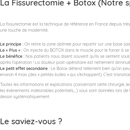
​La Fissurectomie + Botox (Notre s
La fissurectomie est la technique de référence en France depuis très
une touche de modernité.
​Le principe :
On retire la zone abîmée pour repartir sur une base sai
Le « Plus » :
On injecte du BOTOX dans le muscle pour le forcer à s
Le bénéfice :
Nos patients nous disent souvent qu’ils se sentent sou
après l’opération ! La douleur post-opératoire est nettement diminué
Le petit effet secondaire :
Le Botox détend tellement bien qu’on peu
environ 4 mois (des « petites bulles » qui s’échappent). C’est transitoi
Toutes les informations et explications (concernant cette chirurgie, l
les évènements indésirables potentiels,…) vous sont données lors de 
dessin systématiquement.
​Le saviez-vous ?