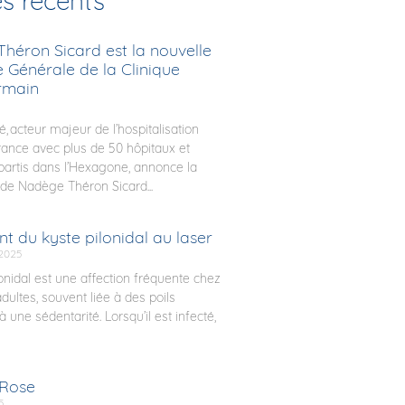
es récents
héron Sicard est la nouvelle
e Générale de la Clinique
rmain
é, acteur majeur de l’hospitalisation
rance avec plus de 50 hôpitaux et
épartis dans l’Hexagone, annonce la
de Nadège Théron Sicard...
t du kyste pilonidal au laser
2025
lonidal est une affection fréquente chez
dultes, souvent liée à des poils
à une sédentarité. Lorsqu’il est infecté,
 Rose
5