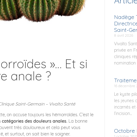
Articl
Nadège T
Directric
Saint-Ge
8 avril 2026
Vivalto Sant
privée en F
cliniques r
rroïdes »… Et si
nomination 
ure anale ?
Traitemen
16 décembre 
Le kyste pi
les jeunes a
Clinique Saint-Germain – Vivalto Santé
incarnés et 
l’incision...
te, on accuse toujours les hémorroïdes. C’est le
s catégories des douleurs anales.
La bonne
ouvent très douloureux et cela peut vous
Octobre
 et surtout, on sait bien le soigner.
1 octobre 202