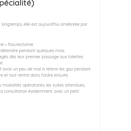
pécialité)
 longtemps, elle est aujourd’hui améliorée par
ne = fissurectomie
e détendre pendant quelques mois.
lagés dès leur premier passage aux toilettes
e.
t avoir un peu de mal à retenir les gaz pendant
re et tout rentre dans l’ordre ensuite.
es modalités opératoires, les suites attendues,
la consultation évidemment, avec un petit