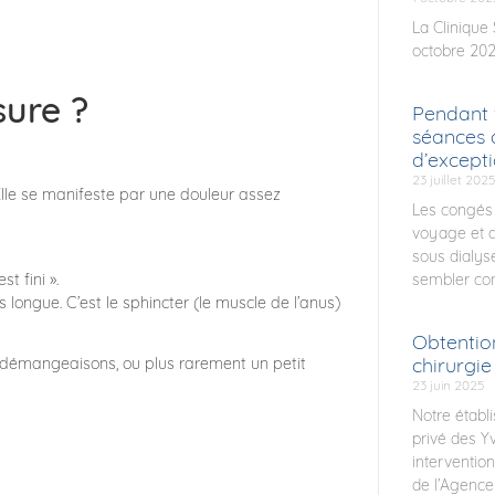
La Clinique
octobre 2025
sure ?
Pendant 
séances 
d’except
23 juillet 2025
. Elle se manifeste par une douleur assez
Les congés
voyage et d
sous dialys
sembler com
t fini ».
s longue. C’est le sphincter (le muscle de l’anus)
Obtentio
chirurgie
 démangeaisons, ou plus rarement un petit
23 juin 2025
Notre établ
privé des Yv
interventio
de l’Agence