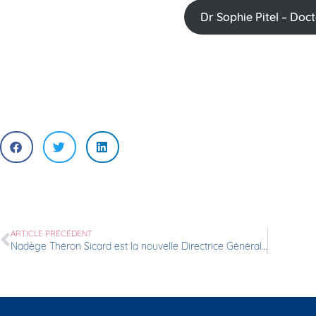
Dr Sophie Pitel – Doct
ARTICLE PRÉCÉDENT
Nadège Théron Sicard est la nouvelle Directrice Générale de la Clinique Saint-Germain