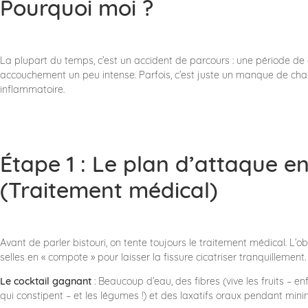
​Pourquoi moi ?
La plupart du temps, c’est un accident de parcours : une période de
accouchement un peu intense. Parfois, c’est juste un manque de ch
inflammatoire.
Étape 1 : Le plan d’attaque e
(Traitement médical)
Avant de parler bistouri, on tente toujours le traitement médical. L’ob
selles en « compote » pour laisser la fissure cicatriser tranquillement.
Le cocktail gagnant
: Beaucoup d’eau, des fibres (vive les fruits –
qui constipent – et les légumes !) et des laxatifs oraux pendant min