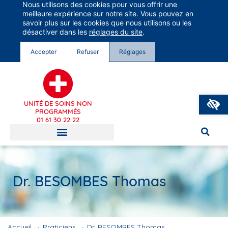
Nous utilisons des cookies pour vous offrir une
Groupe Vivalto Santé
meilleure expérience sur notre site. Vous pouvez en
Entre nous, la vie
savoir plus sur les cookies que nous utilisons ou les
désactiver dans les
réglages du site
.
Accepter
Refuser
Réglages
O
UNITÉ DE SOINS NON
PROGRAMMÉS
01 61 30 22 22
Dr. BESOMBES Thomas
Accueil
→
Praticiens
→
Dr. BESOMBES Thomas