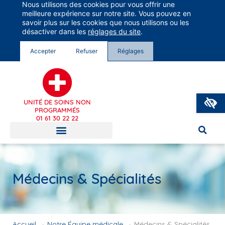
Nous utilisons des cookies pour vous offrir une
Groupe Vivalto Santé
meilleure expérience sur notre site. Vous pouvez en
Entre nous, la vie
savoir plus sur les cookies que nous utilisons ou les
désactiver dans les
réglages du site
.
Accepter
Refuser
Réglages
O
UNITÉ DE SOINS NON
PROGRAMMÉS
01 61 30 22 22
Médecins & Spécialités
Accueil
→
Notre Équipe médicale
→
Médecins & Spécialités