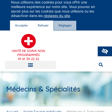
Nous utilisons des cookies pour vous offrir une
Groupe Vivalto Santé
meilleure expérience sur notre site. Vous pouvez en
Entre nous, la vie
savoir plus sur les cookies que nous utilisons ou les
désactiver dans les
réglages du site
.
Accepter
Refuser
Réglages
O
UNITÉ DE SOINS NON
PROGRAMMÉS
01 61 30 22 22
Médecins & Spécialités
Accueil
→
Notre Équipe médicale
→
Médecins & Spécialités