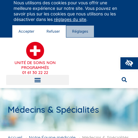
Nous utilisons des cookies pour vous offrir une
Groupe Vivalto Santé
meilleure expérience sur notre site. Vous pouvez en
Entre nous, la vie
savoir plus sur les cookies que nous utilisons ou les
désactiver dans les
réglages du site
.
Accepter
Refuser
Réglages
O
UNITÉ DE SOINS NON
PROGRAMMÉS
01 61 30 22 22
Médecins & Spécialités
Accueil
→
Notre Équipe médicale
→
Médecins & Spécialités