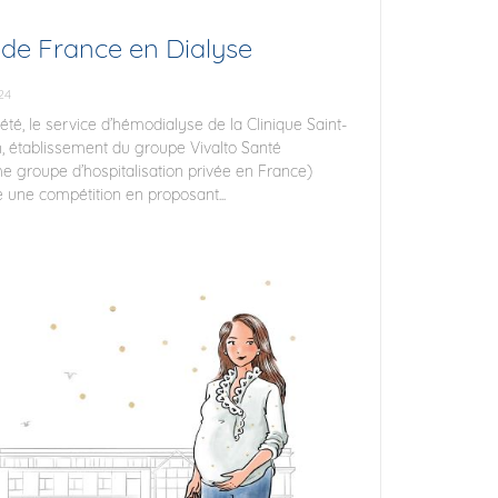
 de France en Dialyse
24
té, le service d’hémodialyse de la Clinique Saint-
, établissement du groupe Vivalto Santé
me groupe d’hospitalisation privée en France)
 une compétition en proposant...