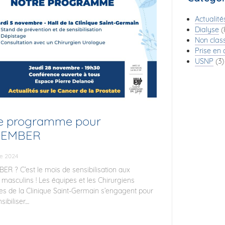
Actualité
Dialyse
(
Non clas
Prise en
USNP
(3)
e programme pour
EMBER
re 2024
R ? C’est le mois de sensibilisation aux
masculins ! Les équipes et les Chirurgiens
es de la Clinique Saint-Germain s’engagent pour
biliser....