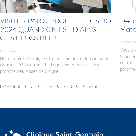
VISITER PARIS, PROFITER DES JO
Décou
2024 QUAND ON EST DIALYSE
Mate
C’EST POSSIBLE !
24 mai 2
Vous ave
6 juin 2024
Clinique
Notre centre de dialyse situé au sein de la Clinique Saint-
celui de
Germain, à St Germain En Laye, aux portes de Paris
paramédi
propose des places de dialyse...
Précédent
1
2
3
4
5
6
7
8
9
Suivant