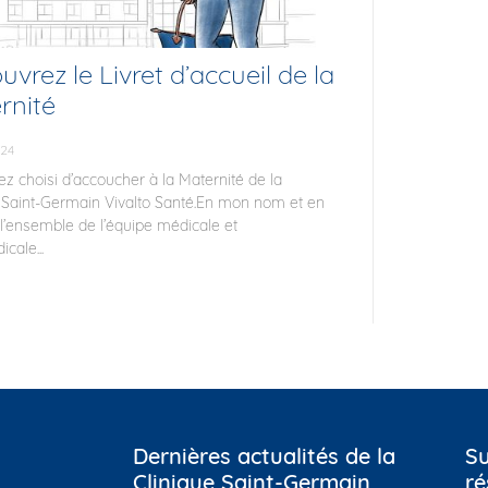
vrez le Livret d’accueil de la
rnité
024
z choisi d’accoucher à la Maternité de la
 Saint-Germain Vivalto Santé.En mon nom et en
 l’ensemble de l’équipe médicale et
cale...
Dernières actualités de la
Su
Clinique Saint-Germain
ré