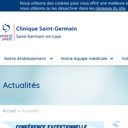
Nous utilisons des cookies pour vous offrir une meilleure 
Groupe Vivalto Santé
Entre nous, la vie
nous utilisons ou les désactiver dans les
réglages du site
.
Notre établissement
Notre équipe médicale
Vot
Actualités
Accueil
→
Actualités