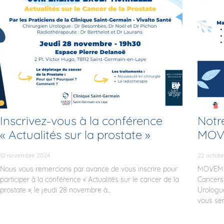
Inscrivez-vous à la conférence
Notr
« Actualités sur la prostate »
MOV
12 novembre 2024
22 octob
Nous vous remercions par avance de vous inscrire pour
MOVEMBE
participer à la conférence « Actualités sur le cancer de la
Cancers 
prostate », le jeudi 28 novembre à...
Urologu
vous sensi