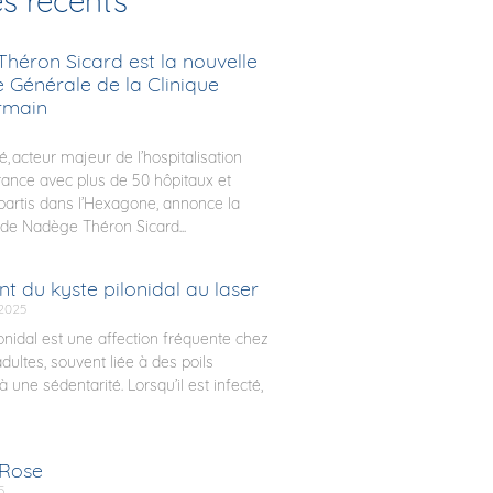
es récents
héron Sicard est la nouvelle
e Générale de la Clinique
rmain
é, acteur majeur de l’hospitalisation
rance avec plus de 50 hôpitaux et
épartis dans l’Hexagone, annonce la
de Nadège Théron Sicard...
t du kyste pilonidal au laser
2025
lonidal est une affection fréquente chez
dultes, souvent liée à des poils
à une sédentarité. Lorsqu’il est infecté,
 Rose
5