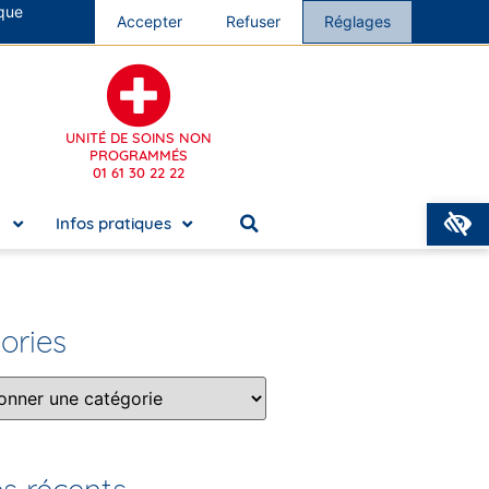
 que
s cliniques
Accepter
Nous rejoindre
Refuser
Réglages
UNITÉ DE SOINS NON
PROGRAMMÉS
01 61 30 22 22
O
e
Infos pratiques
ories