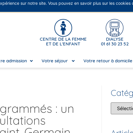
expérience sur notre site. Vous pouvez en savoir plus sur les cookies
No
CENTRE DE LA FEMME
DIALYSE
ET DE L'ENFANT
01 61 30 23 52
re admission
Votre séjour
Votre retour à domicil
Catég
ogrammés : un
ltations
Saint-Germain