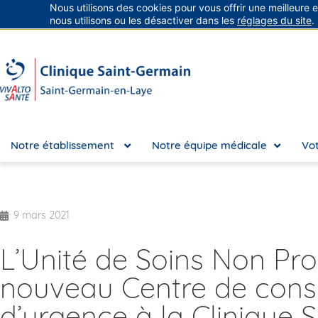
Nous utilisons des cookies pour vous offrir une meilleure 
Groupe Vivalto Santé
Entre nous, la vie
nous utilisons ou les désactiver dans les
réglages du site
.
Notre établissement
Notre équipe médicale
Vot
9 mars 2021
L’Unité de Soins Non Pr
nouveau Centre de consu
d’urgence à la Clinique 