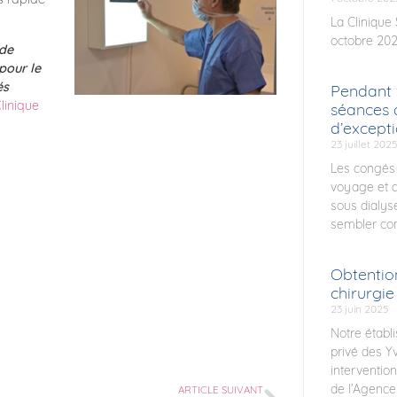
La Clinique
octobre 2025
 de
pour le
és
Pendant 
linique
séances 
d’except
23 juillet 2025
Les congés
voyage et d
sous dialys
sembler com
Obtentio
chirurgie
23 juin 2025
Notre établ
privé des Yv
interventio
de l’Agence
ARTICLE SUIVANT