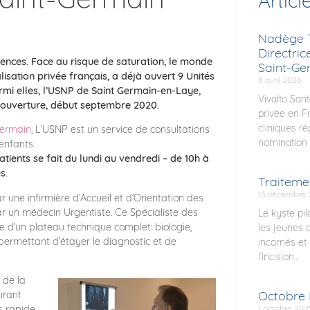
Articl
Nadège T
Directric
ences. Face au risque de saturation, le monde
Saint-Ge
isation privée français, a déjà ouvert 9 Unités
8 avril 2026
rmi elles, l’USNP de Saint Germain-en-Laye,
Vivalto Sant
on ouverture, début septembre 2020.
privée en F
cliniques r
Germain
, L’USNP est un service de consultations
nomination 
enfants.
ents se fait du lundi au vendredi – de 10h à
es.
Traitemen
16 décembre 
ar une infirmière d’Accueil et d’Orientation des
ar un médecin Urgentiste. Ce Spécialiste des
Le kyste pi
 d’un plateau technique complet: biologie,
les jeunes a
 permettant d’étayer le diagnostic et de
incarnés et 
l’incision...
 de la
Octobre
urant
1 octobre 202
us rapide