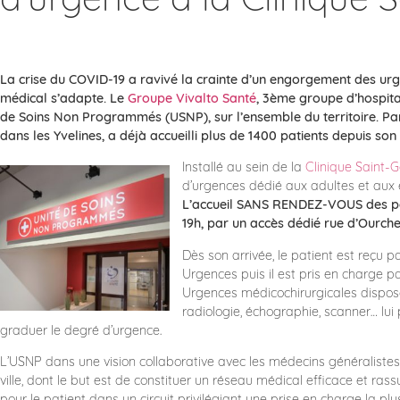
La crise du COVID-19 a ravivé la crainte d’un engorgement des urg
médical s’adapte. Le
Groupe Vivalto Santé
, 3ème groupe d’hospital
de Soins Non Programmés (USNP), sur l’ensemble du territoire. Pa
dans les Yvelines, a déjà accueilli plus de 1400 patients depuis s
Installé au sein de la
Clinique Saint-
d’urgences dédié aux adultes et aux 
L’accueil SANS RENDEZ-VOUS des pati
19h, par un accès dédié rue d’Ourch
Dès son arrivée, le patient est reçu p
Urgences puis il est pris en charge p
Urgences médicochirurgicales dispose
radiologie, échographie, scanner… lui
graduer le degré d’urgence.
L’USNP dans une vision collaborative avec les médecins généralistes
ville, dont le but est de constituer un réseau médical efficace et rass
pour le patient dans un circuit privilégiant une prise en charge la pl