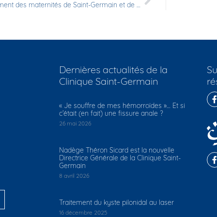
Regroupement des maternités de Saint-Germain et de Saint-Louis sur la Clinique Saint-Germain
Dernières actualités de la
Su
Clinique Saint-Germain
ré
​« Je souffre de mes hémorroïdes »… Et si
c’était (en fait) une fissure anale ?
26 mai 2026
Nadège Théron Sicard est la nouvelle
Directrice Générale de la Clinique Saint-
Germain
8 avril 2026
Traitement du kyste pilonidal au laser
16 décembre 2025