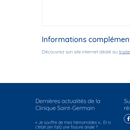
Informations complément
Découvrez son site internet dédié au
trait
Dernières actualités de la
Su
Clinique Saint-Germain
ré
​« Je souffre de mes hémorroïdes »… Et si
c’était (en fait) une fissure anale ?