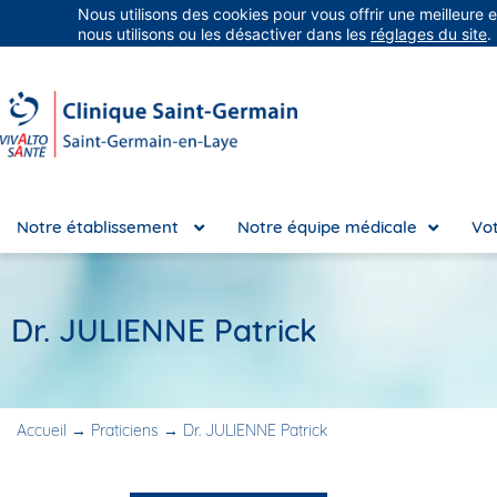
Nous utilisons des cookies pour vous offrir une meilleure 
Groupe Vivalto Santé
Entre nous, la vie
nous utilisons ou les désactiver dans les
réglages du site
.
Notre établissement
Notre équipe médicale
Vot
Dr. JULIENNE Patrick
Accueil
→
Praticiens
→
Dr. JULIENNE Patrick