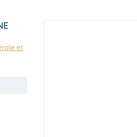
NE
érale et