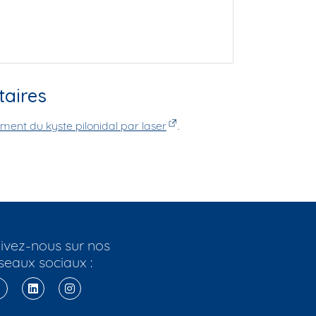
aires
ement du kyste pilonidal par laser
.
ivez-nous sur nos
seaux sociaux :