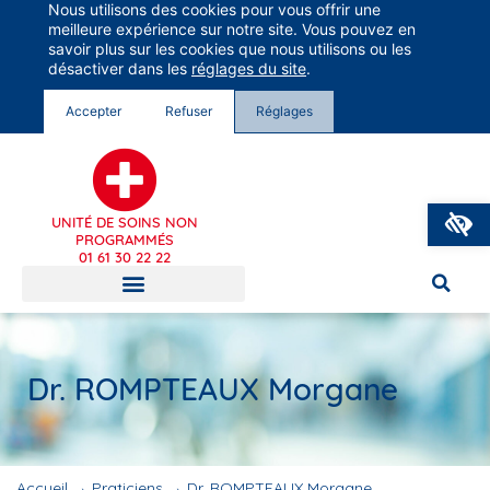
Nous utilisons des cookies pour vous offrir une
Groupe Vivalto Santé
meilleure expérience sur notre site. Vous pouvez en
Entre nous, la vie
savoir plus sur les cookies que nous utilisons ou les
désactiver dans les
réglages du site
.
Accepter
Refuser
Réglages
O
UNITÉ DE SOINS NON
PROGRAMMÉS
01 61 30 22 22
Dr. ROMPTEAUX Morgane
Accueil
→
Praticiens
→
Dr. ROMPTEAUX Morgane