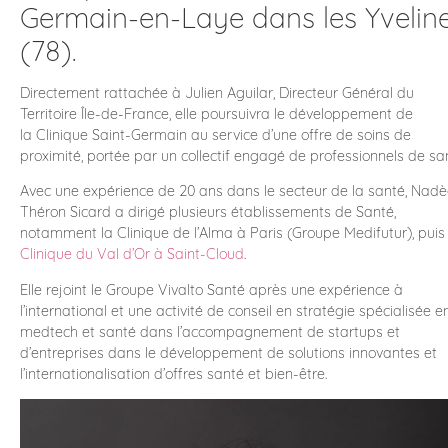
Germain-en-Laye dans les Yvelin
(78).
Directement rattachée à Julien Aguilar, Directeur Général du
Territoire Île-de-France, elle poursuivra le développement de
la Clinique Saint-Germain au service d’une offre de soins de
proximité, portée par un collectif engagé de professionnels de sa
Avec une expérience de 20 ans dans le secteur de la santé, Nad
Théron Sicard a dirigé plusieurs établissements de Santé,
notamment la Clinique de l’Alma à Paris (Groupe Medifutur), puis 
Clinique du Val d’Or à Saint-Cloud
.
Elle rejoint le Groupe Vivalto Santé après une expérience à
l’international et une activité de conseil en stratégie spécialisée e
medtech et santé dans l’accompagnement de startups et
d’entreprises dans le développement de solutions innovantes et
l’internationalisation d’offres santé et bien-être.