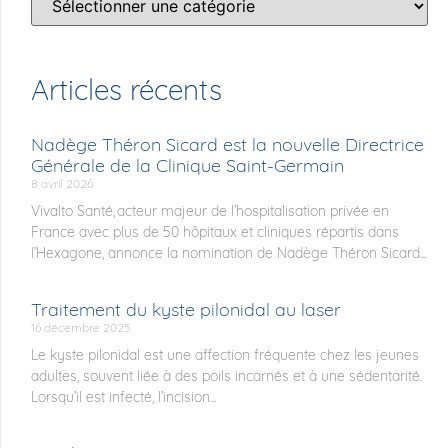
Articles récents
Nadège Théron Sicard est la nouvelle Directrice
Générale de la Clinique Saint-Germain
8 avril 2026
Vivalto Santé, acteur majeur de l’hospitalisation privée en
France avec plus de 50 hôpitaux et cliniques répartis dans
l’Hexagone, annonce la nomination de Nadège Théron Sicard...
Traitement du kyste pilonidal au laser
16 décembre 2025
Le kyste pilonidal est une affection fréquente chez les jeunes
adultes, souvent liée à des poils incarnés et à une sédentarité.
Lorsqu’il est infecté, l’incision...