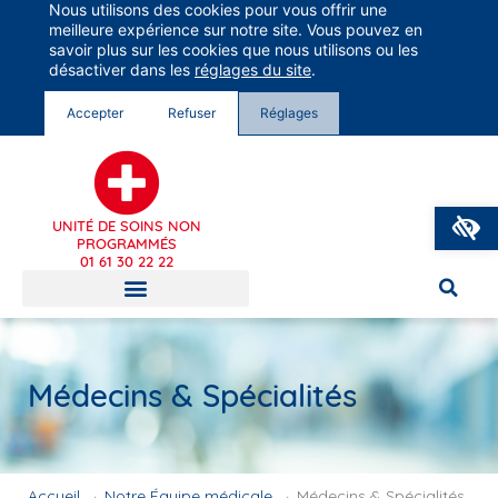
Nous utilisons des cookies pour vous offrir une
Groupe Vivalto Santé
meilleure expérience sur notre site. Vous pouvez en
Entre nous, la vie
savoir plus sur les cookies que nous utilisons ou les
désactiver dans les
réglages du site
.
Accepter
Refuser
Réglages
O
UNITÉ DE SOINS NON
PROGRAMMÉS
01 61 30 22 22
Médecins & Spécialités
Accueil
→
Notre Équipe médicale
→
Médecins & Spécialités