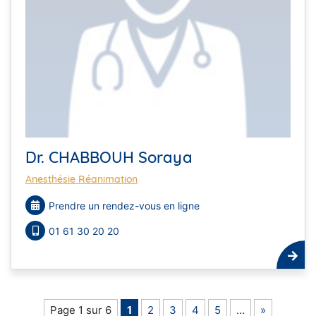
Dr. CHABBOUH Soraya
Anesthésie Réanimation
Prendre un rendez-vous en ligne
01 61 30 20 20
Page 1 sur 6
1
2
3
4
5
…
»